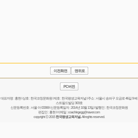
이전화면
맨위로
PC버전
대표자명 : 홍현 l 상호 : 한국코칭문화원 l 제호 : 한국평생교육저널 l 주소 : 서울시 송파구 오금로 46길 9 베
스트필드빌딩 303호
신문등록번호 : 서울 아 03369 l 신문등록일자 : 2014년 10월 13일 l 발행인 : 한국코칭문화원
편집인 : 홍현 l 이메일 :
coachingegg@naver.com
copyright ⓒ 2015
한국평생교육저널.
All reghts reserved.