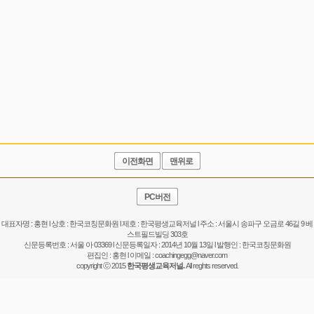
이전화면
맨위로
PC버전
대표자명 : 홍현 l 상호 : 한국코칭문화원 l 제호 : 한국평생교육저널 l 주소 : 서울시 송파구 오금로 46길 9 베
스트필드빌딩 303호
신문등록번호 : 서울 아 03369 l 신문등록일자 : 2014년 10월 13일 l 발행인 : 한국코칭문화원
편집인 : 홍현 l 이메일 :
coachingegg@naver.com
copyright ⓒ 2015
한국평생교육저널.
All reghts reserved.