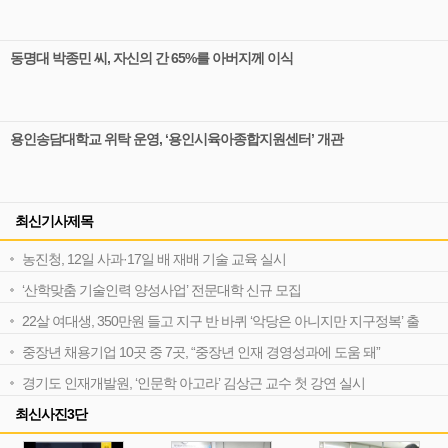
동명대 박종민 씨, 자신의 간 65%를 아버지께 이식
용인송담대학교 위탁 운영, ‘용인시육아종합지원센터’ 개관
최신기사제목
농진청, 12일 사과·17일 배 재배 기술 교육 실시
‘산학맞춤 기술인력 양성사업’ 전문대학 신규 모집
22살 여대생, 350만원 들고 지구 반 바퀴 ‘악당은 아니지만 지구정복’ 출
간
중장년 채용기업 10곳 중 7곳, “중장년 인재 경영성과에 도움 돼”
경기도 인재개발원, ‘인문학 아고라’ 김상근 교수 첫 강연 실시
최신사진3단