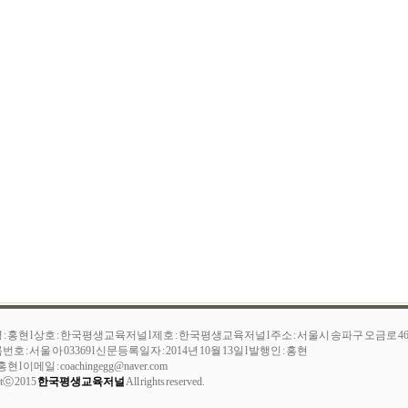
: 홍현 l 상호 : 한국평생교육저널 l 제호 : 한국평생교육저널 l 주소 : 서울시 송파구 오금로 
 : 서울 아 03369 l 신문등록일자 : 2014년 10월 13일 l 발행인 : 홍현
홍현 l 이메일 :
coachingegg@naver.com
htⓒ 2015
한국평생교육저널
All rights reserved.