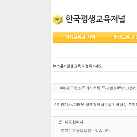
뉴스홈
>
평생교육과 정치
>
제도
확대
l
축소
l
기사목록
l
프린트
l
스크랩하
이전기사 :
미래부, 창조경제 실현을 위한 상상·도전