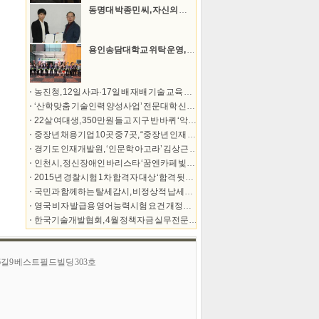
동명대 박종민 씨, 자신의 간 65%를 아버지께 이식
용인송담대학교 위탁 운영, ‘용인시육아종합지원센터’ 개관
농진청, 12일 사과·17일 배 재배 기술 교육 실시
‘산학맞춤 기술인력 양성사업’ 전문대학 신규 모집
22살 여대생, 350만원 들고 지구 반 바퀴 ‘악당은 아니지만 지구정복’ 출간
중장년 채용기업 10곳 중 7곳, “중장년 인재 경영성과에 도움 돼”
경기도 인재개발원, ‘인문학 아고라’ 김상근 교수 첫 강연 실시
인천시, 정신장애인 바리스타 ‘꿈엔카페 빛솔’ 오픈
2015년 경찰시험 1차 합격자 대상 ‘합격 뒷담화’ 이벤트 실시
국민과 함께하는 탈세감시, 비정상적 납세관행 정상화 앞당겨
영국 비자 발급용 영어능력시험 요건 개정…IELTS의 주도적 역할 유지
한국기술개발협회, 4월 정책자금 실무전문가 및 컨설턴트 전문가 양성 훈련과정 열어
46길 9 베스트필드빌딩 303호