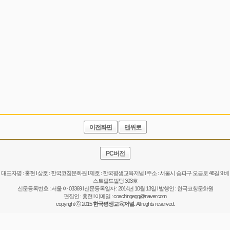
이전화면
맨위로
PC버전
대표자명 : 홍현 l 상호 : 한국코칭문화원 l 제호 : 한국평생교육저널 l 주소 : 서울시 송파구 오금로 46길 9 베
스트필드빌딩 303호
신문등록번호 : 서울 아 03369 l 신문등록일자 : 2014년 10월 13일 l 발행인 : 한국코칭문화원
편집인 : 홍현 l 이메일 :
coachingegg@naver.com
copyright ⓒ 2015
한국평생교육저널.
All reghts reserved.